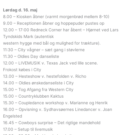
Lørdag d. 16. maj
8.00 – Kiosken åbner (varmt morgenbrød mellem 8-10)
9.00 – Receptionen åbner og hoppepuder pustes op
12.00 – 17:00 Redneck Corner har åbent – Hjørnet ved Lars
Tyndskids Mark (autentisk
western hygge med bål og mulighed for trækture).
11:30 – City vågner – sæt gang i støvlerne
11.30 – Oldies Day danseliste
12.00 – LIVEMUSIK v. Texas Jack ved lille scene.
Frokost købes i City
13.00 – Hesteshow v. hestefolden v. Richo
14.00 – Oldies ønskedanseliste i City
15.00 – Tog Afgang fra Western City
15.00 – Countryklubben Kaktus
15.30 – Coupledance workshop v. Marianne og Henrik
16.00 – Opvisning v. Sydhavsøernes Linedancer v. Joan
Engelsted
16.45 – Cowboys surprise – Det rigtige mandehold
17.00 – Setup til livemusik