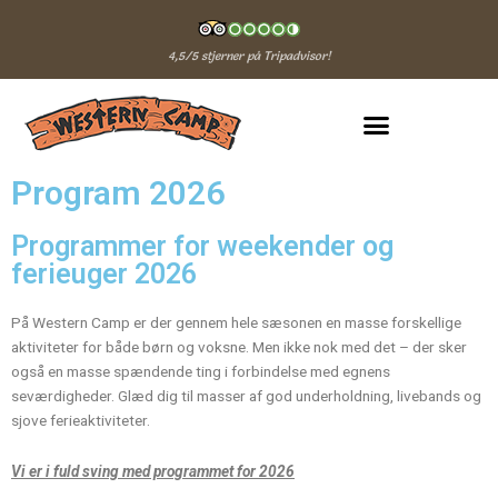
Gå
til
4,5/5 stjerner på Tripadvisor!
indholdet
Program 2026
Programmer for weekender og
ferieuger 2026
På Western Camp er der gennem hele sæsonen en masse forskellige
aktiviteter for både børn og voksne. Men ikke nok med det – der sker
også en masse spændende ting i forbindelse med egnens
seværdigheder. Glæd dig til masser af god underholdning, livebands og
sjove ferieaktiviteter.
Vi er i fuld sving med programmet for 2026