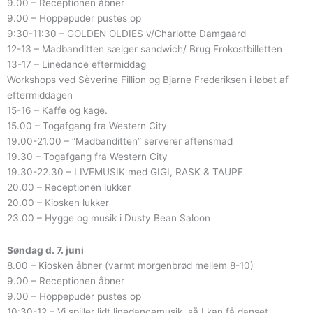
9.00 – Receptionen åbner
9.00 – Hoppepuder pustes op
9:30-11:30 – GOLDEN OLDIES v/Charlotte Damgaard
12-13 – Madbanditten sælger sandwich/ Brug Frokostbilletten
13-17 – Linedance eftermiddag
Workshops ved Sèverine Fillion og Bjarne Frederiksen i løbet af
eftermiddagen
15-16 – Kaffe og kage.
15.00 – Togafgang fra Western City
19.00-21.00 – “Madbanditten” serverer aftensmad
19.30 – Togafgang fra Western City
19.30-22.30 – LIVEMUSIK med GIGI, RASK & TAUPE
20.00 – Receptionen lukker
20.00 – Kiosken lukker
23.00 – Hygge og musik i Dusty Bean Saloon
Søndag d. 7. juni
8.00 – Kiosken åbner (varmt morgenbrød mellem 8-10)
9.00 – Receptionen åbner
9.00 – Hoppepuder pustes op
10:30-12 – Vi spiller lidt linedancemusik, så I kan få danset