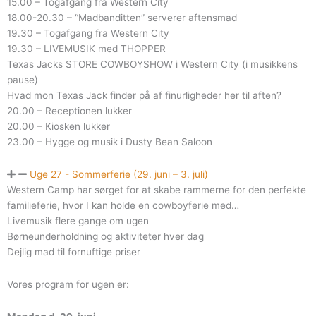
15.00 – Togafgang fra Western City
18.00-20.30 – “Madbanditten” serverer aftensmad
19.30 – Togafgang fra Western City
19.30 – LIVEMUSIK med THOPPER
Texas Jacks STORE COWBOYSHOW i Western City (i musikkens
pause)
Hvad mon Texas Jack finder på af finurligheder her til aften?
20.00 – Receptionen lukker
20.00 – Kiosken lukker
23.00 – Hygge og musik i Dusty Bean Saloon
Uge 27 - Sommerferie (29. juni – 3. juli)
Western Camp har sørget for at skabe rammerne for den perfekte
familieferie, hvor I kan holde en cowboyferie med…
Livemusik flere gange om ugen
Børneunderholdning og aktiviteter hver dag
Dejlig mad til fornuftige priser
Vores program for ugen er: