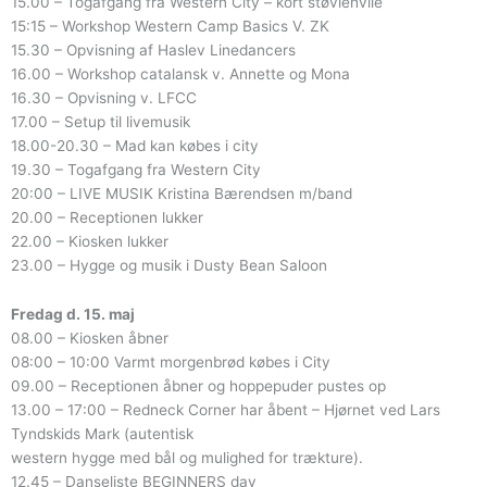
15.00 – Togafgang fra Western City – kort støvlehvile
15:15 – Workshop Western Camp Basics V. ZK
15.30 – Opvisning af Haslev Linedancers
16.00 – Workshop catalansk v. Annette og Mona
16.30 – Opvisning v. LFCC
17.00 – Setup til livemusik
18.00-20.30 – Mad kan købes i city
19.30 – Togafgang fra Western City
20:00 – LIVE MUSIK Kristina Bærendsen m/band
20.00 – Receptionen lukker
22.00 – Kiosken lukker
23.00 – Hygge og musik i Dusty Bean Saloon
Fredag d. 15. maj
08.00 – Kiosken åbner
08:00 – 10:00 Varmt morgenbrød købes i City
09.00 – Receptionen åbner og hoppepuder pustes op
13.00 – 17:00 – Redneck Corner har åbent – Hjørnet ved Lars
Tyndskids Mark (autentisk
western hygge med bål og mulighed for trækture).
12.45 – Danseliste BEGINNERS day